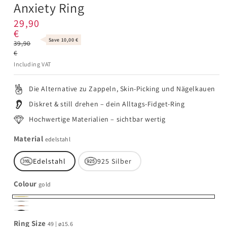
Anxiety Ring
29,90
€
Regular
Sale
Save 10,00 €
39,90
price
price
€
Including VAT
Die Alternative zu Zappeln, Skin-Picking und Nägelkauen
Diskret & still drehen – dein Alltags-Fidget-Ring
Hochwertige Materialien –
sichtbar wertig
Material
edelstahl
Edelstahl
925 Silber
Colour
gold
Gold
Silber
Roségold
Schwarz
Ring Size
49 | ø15.6