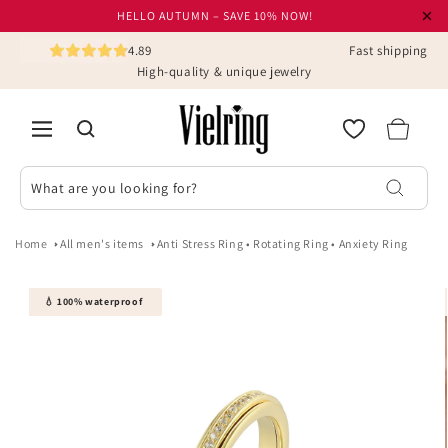
Skip to
HELLO AUTUMN – SAVE 10% NOW!
content
4.89
Fast shipping
High-quality & unique jewelry
Cart
What are you looking for?
Home
All men's items
Anti Stress Ring • Rotating Ring • Anxiety Ring
Skip to
💧 100% waterproof
product
information